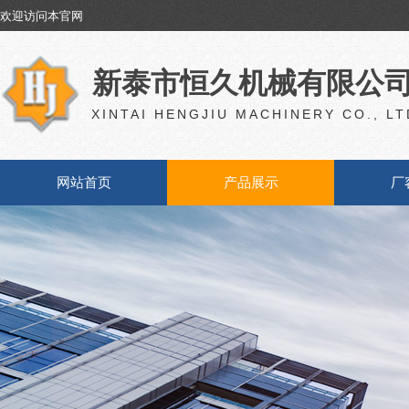
欢迎访问本官网
新泰市恒久机械有限公
XINTAI HENGJIU MACHINERY CO., LT
网站首页
产品展示
厂