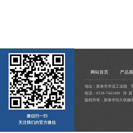
网站首页
产品
地址：新泰市羊流工业园​​​ 手机
电话：0538-7443486 传 真：
版权所有：新泰市恒久机械有限
微信扫一扫
微信扫一扫
关注我们的官方微信
关注我们的官方微信